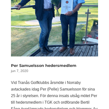
Per Samuelsson hedersmedlem
jun 7, 2020
Vid Tranås Golfklubbs årsmöte i Norraby
avtackades idag Per (Pelle) Samuelsson för sina
25 år i styrelsen. För denna insats utsåg mötet Per
till hedersmedlem i TGK och ordförande Bertil
Fång överlämnade hedersdiplom och blommor. Av