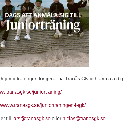
ch juniorträningen fungerar på Tranås GK och anmäla dig.
ww.tranasgk.se/juniortraning/
://www.tranasgk.se/juniortraningen-i-tgk/
er till
lars@tranasgk.se
eller
niclas@tranasgk.se
.