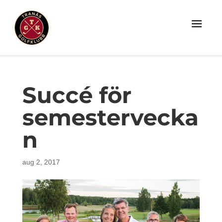
Succé för
semestervecka
n
aug 2, 2017