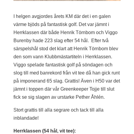
I helgen avgjordes årets KM där det i en galen
värme bjöds på fantastisk golf. Det var jämnt i
Herrklassen där både Henrik Törnbom och Viggo
Burenby hade 223 slag efter 54 hål. Efter två
särspelshål stod det klart att Henrik Törnbom blev
den som vann Klubbmästartiteln i Herrklassen.
Viggo spelade fantastisk golf på söndagen och
slog till med banrekord från vit tee då han gick runt
på imponerand 65 slag. Grattis! Även i H50 var det
jämnt i toppen där vår Greenkeeper Tojje till slut
fick se sig slagen av urstarke Pether Åhlén.
Stort grattis till alla segrare och tack till alla
inblandade!
Herrklassen (54 hål, vit tee):