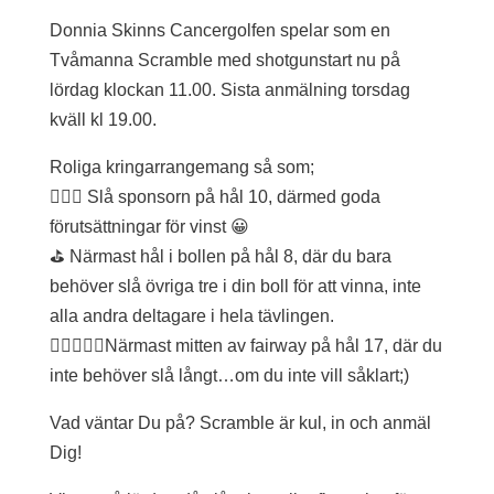
Donnia Skinns Cancergolfen spelar som en
Tvåmanna Scramble med shotgunstart nu på
lördag klockan 11.00. Sista anmälning torsdag
kväll kl 19.00.
Roliga kringarrangemang så som;
🏌🏿‍♂️ Slå sponsorn på hål 10, därmed goda
förutsättningar för vinst 😀
⛳️ Närmast hål i bollen på hål 8, där du bara
behöver slå övriga tre i din boll för att vinna, inte
alla andra deltagare i hela tävlingen.
🏌🏿‍♂️🏌️‍♀️Närmast mitten av fairway på hål 17, där du
inte behöver slå långt…om du inte vill såklart;)
Vad väntar Du på? Scramble är kul, in och anmäl
Dig!