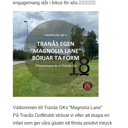
engagemang står i fokus för alla.🏌️‍♀️⛳️🏌🏿‍♂️
Välkommen till Tranås GKs ”Magnolia Lane”
På Tranås Golfklubb strävar vi efter att skapa en
infart som ger våra gäster ett första positivt intryck